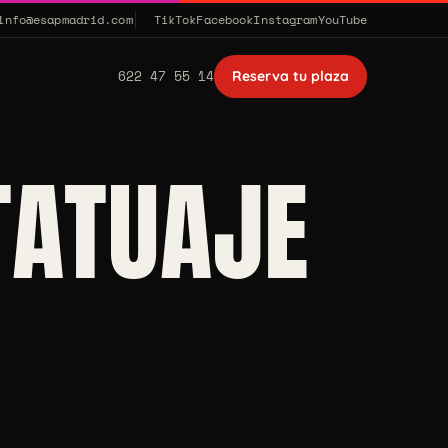
info@esapmadrid.com
TikTok
Facebook
Instagram
YouTube
622 47 55 14
Reserva tu plaza
TATUAJE