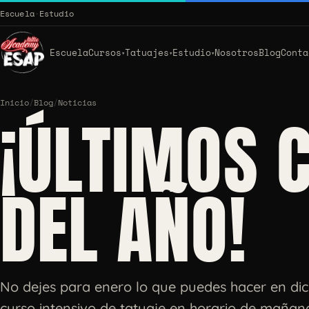
Escuela
·
Estudio
Escuela
Cursos
Tatuajes
Estudio
Nosotros
Blog
Conta
▾
▾
▾
Inicio
/
Blog
/
Noticias
¡ÚLTIMOS 
DEL AÑO!
No dejes para enero lo que puedes hacer en dic
curso intensivo de tatuaje en horario de mañan