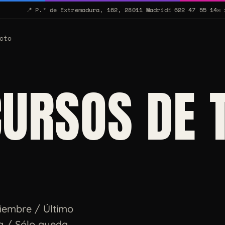
📍
P.º de Extremadura, 162, 28011 Madrid
✆
622 47 55 14
✉
cto
CURSOS DE 
iembre / Último
a / Sólo queda