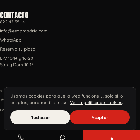
CONTACTO
622 47 55 14
info@esapmadrid.com
WhatsApp
Reserva tu plaza
L-V 10-14 y 16-20
Sáb y Dom 10-15
© 2026 ESAP, Escuela de Tatuadores S.L.
Usamos cookies para que la web funcione y, solo si lo
Aviso legal
·
Privacidad
·
Cookies
·
Términos
·
aceptas, para medir su uso.
Ver la política de cookies
.
Configurar cookies
·
Calidad
Rechazar
Aceptar
★