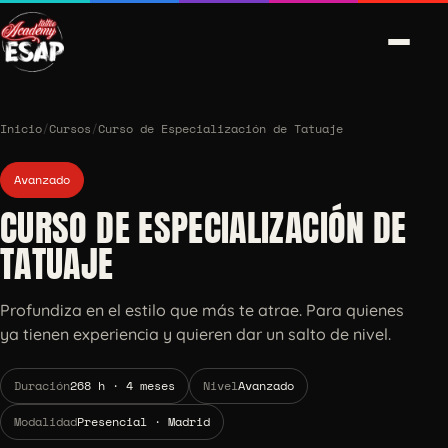
Inicio
/
Cursos
/
Curso de Especialización de Tatuaje
Avanzado
CURSO DE ESPECIALIZACIÓN DE
TATUAJE
Profundiza en el estilo que más te atrae. Para quienes
ya tienen experiencia y quieren dar un salto de nivel.
Duración
268 h · 4 meses
Nivel
Avanzado
Modalidad
Presencial · Madrid