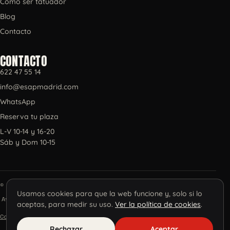
Cómo ser tatuador
Blog
Contacto
CONTACTO
622 47 55 14
info@esapmadrid.com
WhatsApp
Reserva tu plaza
L-V 10-14 y 16-20
Sáb y Dom 10-15
© 2026 ESAP, Escuela de Tatuadores S.L.
Usamos cookies para que la web funcione y, solo si lo
Aviso legal
·
Privacidad
·
Cookies
·
Términos
·
aceptas, para medir su uso.
Ver la política de cookies
.
Configurar cookies
·
Calidad
Rechazar
Aceptar