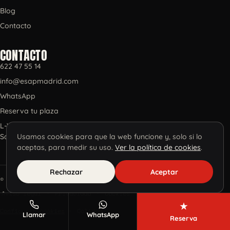
Blog
Contacto
CONTACTO
622 47 55 14
info@esapmadrid.com
WhatsApp
Reserva tu plaza
L-V 10-14 y 16-20
Usamos cookies para que la web funcione y, solo si lo
Sáb y Dom 10-15
aceptas, para medir su uso.
Ver la política de cookies
.
Rechazar
Aceptar
© 2026 ESAP, Escuela de Tatuadores S.L.
Aviso legal
·
Privacidad
·
Cookies
·
Términos
·
★
Configurar cookies
·
Calidad
Llamar
WhatsApp
Reserva